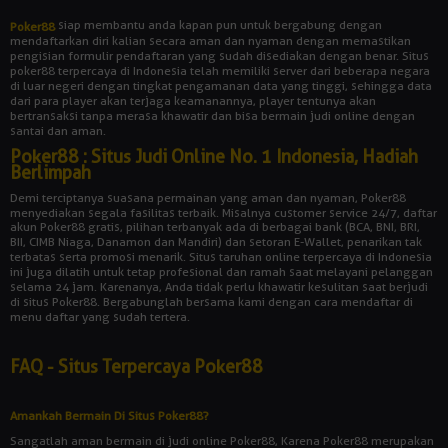
siap membantu anda kapan pun untuk bergabung dengan
Poker88
mendaftarkan diri kalian secara aman dan nyaman dengan memastikan
pengisian formulir pendaftaran yang sudah disediakan dengan benar. Situs
poker88 terpercaya di Indonesia telah memiliki server dari beberapa negara
di luar negeri dengan tingkat pengamanan data yang tinggi, sehingga data
dari para player akan terjaga keamanannya, player tentunya akan
bertransaksi tanpa merasa khawatir dan bisa bermain judi online dengan
santai dan aman.
Poker88 : Situs Judi Online No. 1 Indonesia, Hadiah
Berlimpah
Demi terciptanya suasana permainan yang aman dan nyaman, Poker88
menyediakan segala fasilitas terbaik. Misalnya customer service 24/7, daftar
akun Poker88 gratis, pilihan terbanyak ada di berbagai bank (BCA, BNI, BRI,
BII, CIMB Niaga, Danamon dan Mandiri) dan setoran E-Wallet, penarikan tak
terbatas serta promosi menarik. Situs taruhan online terpercaya di Indonesia
ini juga dilatih untuk tetap profesional dan ramah saat melayani pelanggan
selama 24 jam. Karenanya, Anda tidak perlu khawatir kesulitan saat berjudi
di situs Poker88. Bergabunglah bersama kami dengan cara mendaftar di
menu daftar yang sudah tertera.
FAQ - Situs Terpercaya Poker88
Amankah Bermain Di Situs Poker88?
Sangatlah aman bermain di judi online Poker88, Karena Poker88 merupakan