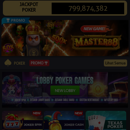
JACKPOT
© 2026 hobimainpkr88.com. All Rights Reserved | 18+
799,874,382
POKER
Lihat Semua
PROMO
POKER