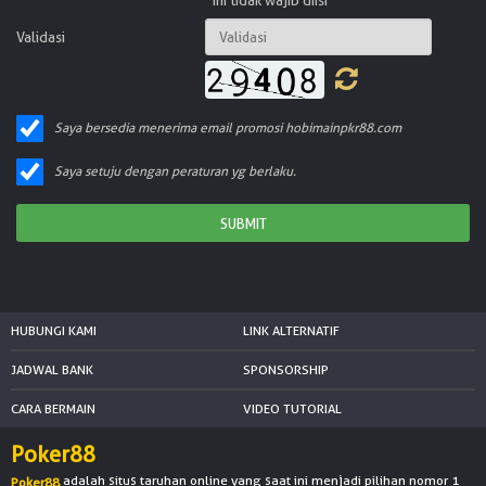
*Ini tidak wajib diisi
NEW
Validasi
TANGKAS
RTP
DEPOSIT
Saya bersedia menerima email promosi hobimainpkr88.com
WITHDRAW
Saya setuju dengan peraturan yg berlaku.
PROMOSI
DOWNLOAD
REFERRAL
HUBUNGI KAMI
LINK ALTERNATIF
JACKPOT
JADWAL BANK
SPONSORSHIP
CARA BERMAIN
VIDEO TUTORIAL
VIP MEMBER
Poker88
HUBUNGI KAMI
adalah situs taruhan online yang saat ini menjadi pilihan nomor 1
Poker88