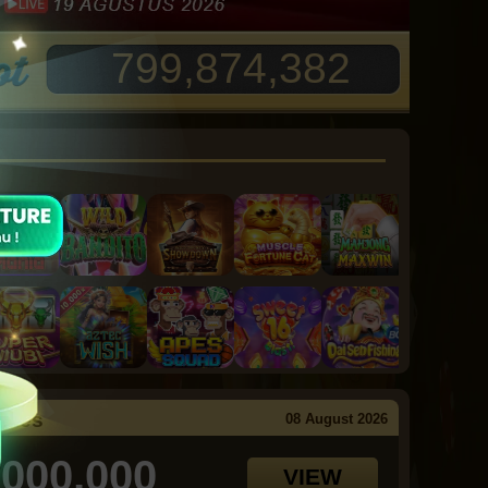
799,874,382
No Assets
for pp pop
izes
08 August 2026
,000,000
VIEW