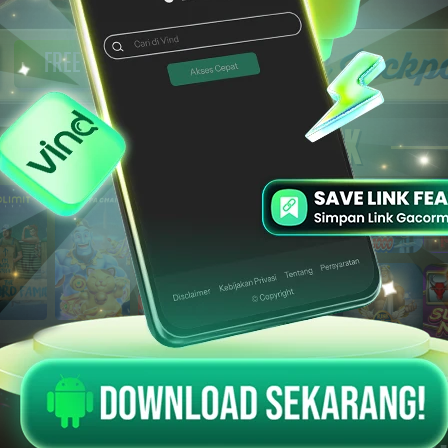
FREE REGISTER
HOT PICK
All
Tournament Poker Pr
Rp. 66