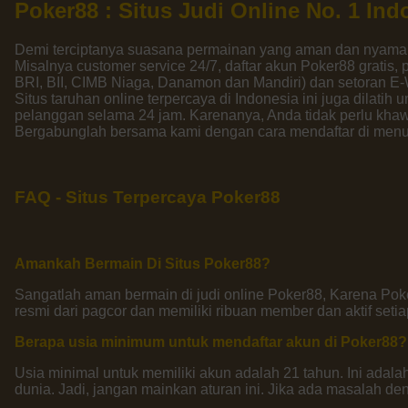
Poker88 : Situs Judi Online No. 1 In
Demi terciptanya suasana permainan yang aman dan nyaman,
Misalnya customer service 24/7, daftar akun Poker88 gratis, 
BRI, BII, CIMB Niaga, Danamon dan Mandiri) dan setoran E-Wa
Situs taruhan online terpercaya di Indonesia ini juga dilatih
pelanggan selama 24 jam. Karenanya, Anda tidak perlu khawati
Bergabunglah bersama kami dengan cara mendaftar di menu 
FAQ - Situs Terpercaya Poker88
Amankah Bermain Di Situs Poker88?
Sangatlah aman bermain di judi online Poker88, Karena Po
resmi dari pagcor dan memiliki ribuan member dan aktif setia
Berapa usia minimum untuk mendaftar akun di Poker88?
Usia minimal untuk memiliki akun adalah 21 tahun. Ini adala
dunia. Jadi, jangan mainkan aturan ini. Jika ada masalah de