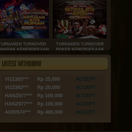
MEN TURNOVER
TURNAMEN TURNOVER
PP crazy slot
K KEMERDEKAAN
POKER KEMERDEKAAN
2026
2026
LATEST WITHDRAW
VI12383***
Rp 25,000
ACCEPT
VI12383***
Rp 25,000
ACCEPT
HANZ977***
Rp 100,000
ACCEPT
HANZ977***
Rp 100,000
ACCEPT
ADRI574***
Rp 400,000
ACCEPT