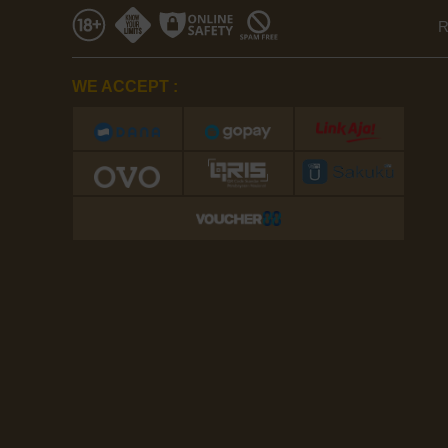
R
WE ACCEPT :