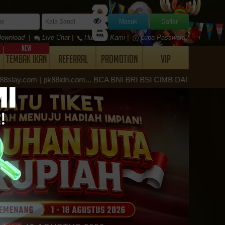
Masuk
ownload |
Live Chat |
Hubungi Kami |
Lupa Password?
NEW
TEMBAK IKAN
REFERRAL
PROMOTION
VIP
| pk88idn.com... BCA BNI BRI BSI CIMB DANAMON E-WALLE